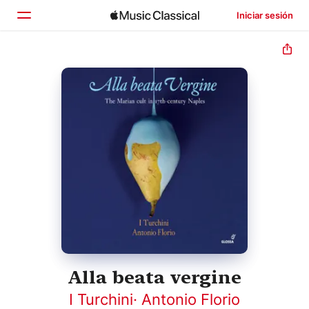
Iniciar sesión
Inicio
Explorar
Buscar
Alla beata vergine
I Turchini
·
Antonio Florio