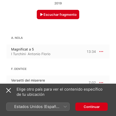
2019
Escuchar fragmento
A. NOLA
Magnificat a 5
13:34
I Turchini
·
Antonio Florio
F. DENTICE
Versetti del miserere
7:02
Antonio Florio
·
I Turchini
Elige otro país para ver el contenido específico
de tu ubicación
FRANCESCO PROVENZALE
Beatus vir
Estados Unidos (Español
Continuar
México)
Beatus vir
14:24