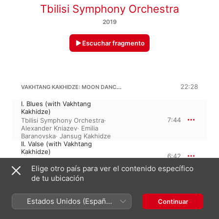
Tbilisi Symphony Orchestra
2019
Escuchar fragmento
VAKHTANG KAKHIDZE: MOON DANCES FOR CELLO AND CHAMBER ORCHESTRA
22:28
I. Blues (with Vakhtang
Kakhidze)
7:44
Tbilisi Symphony Orchestra
·
Alexander Kniazev
·
Emilia
Baranovska
·
Jansug Kakhidze
II. Valse (with Vakhtang
Kakhidze)
6:42
Alexander Kniazev
·
Tbilisi
Elige otro país para ver el contenido específico
Symphony Orchestra
III. Scherzo (with Vakhtang
de tu ubicación
Kakhidze)
3:43
Alexander Kniazev
·
Tbilisi
Estados Unidos (Español
Symphony Orchestra
·
Vakhtang
Continuar
Kakhidze
México)
IV. Rondo (with Vakhtang