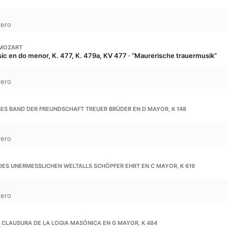
rero
MOZART
c en do menor, K. 477, K. 479a, KV 477 · “Maurerische trauermusik”
rero
IGES BAND DER FREUNDSCHAFT TREUER BRÜDER EN D MAYOR, K 148
rero
R DES UNERMESSLICHEN WELTALLS SCHÖPFER EHRT EN C MAYOR, K 619
rero
A CLAUSURA DE LA LOGIA MASÓNICA EN G MAYOR, K 484