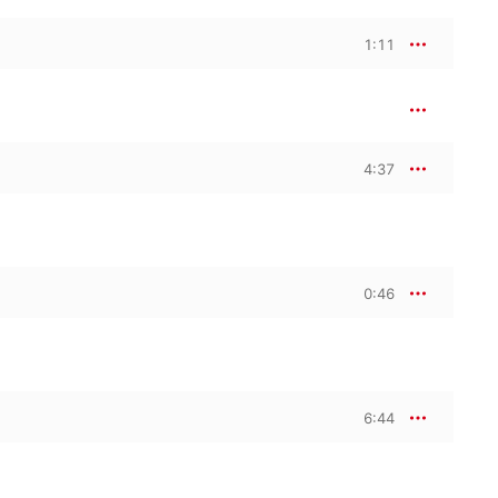
1:11
4:37
0:46
6:44