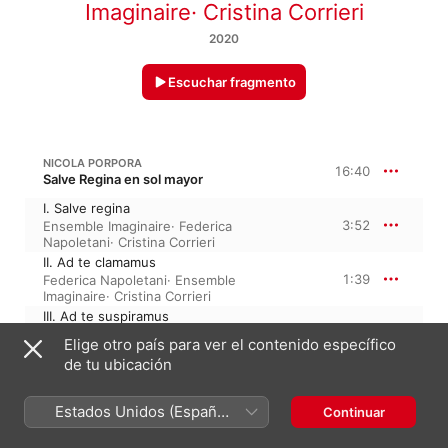
Imaginaire
·
Cristina Corrieri
2020
Escuchar fragmento
NICOLA PORPORA
16:40
Salve Regina en sol mayor
I. Salve regina
3:52
Ensemble Imaginaire
·
Federica
Napoletani
·
Cristina Corrieri
II. Ad te clamamus
1:39
Federica Napoletani
·
Ensemble
Imaginaire
·
Cristina Corrieri
III. Ad te suspiramus
2:46
Ensemble Imaginaire
·
Federica
Elige otro país para ver el contenido específico
Napoletani
·
Cristina Corrieri
de tu ubicación
IV. Eja ergo
2:26
Federica Napoletani
·
Ensemble
Imaginaire
·
Cristina Corrieri
Estados Unidos (Español
Continuar
V. Et Jesum benedictum
México)
2:48
Federica Napoletani
·
Ensemble