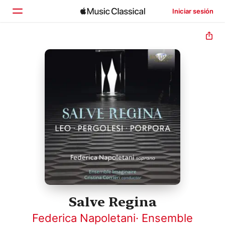
Iniciar sesión
Inicio
Explorar
Buscar
Salve Regina
Federica Napoletani
·
Ensemble