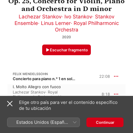
Op. 25, Concerto for Violin, Piano
and Orchestra in D minor
Lachezar Stankov
·
Ivo Stankov
·
Stankov
Ensemble
·
Linus Lerner
·
Royal Philharmonic
Orchestra
2020
Escuchar fragmento
FELIX MENDELSSOHN
22:08
Concierto para piano n.º 1 en sol menor, Op. 25
I. Molto Allegro con fuoco
Lachezar Stankov
·
Royal
8:18
Philharmonic Orchestra
·
Linus
Lerner
Elige otro país para ver el contenido específico
II. Andante
de tu ubicación
6:23
Royal Philharmonic Orchestra
·
Linus Lerner
·
Lachezar Stankov
Estados Unidos (Español
Continuar
III. Presto - Molto Allegro e
vivace
México)
7:26
Royal Philharmonic Orchestra
·