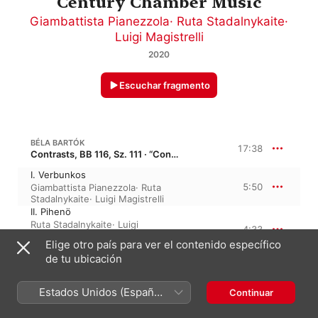
Century Chamber Music
Giambattista Pianezzola
·
Ruta Stadalnykaite
·
Luigi Magistrelli
2020
Escuchar fragmento
BÉLA BARTÓK
17:38
Contrasts, BB 116, Sz. 111 · “Contrastes”
I. Verbunkos
5:50
Giambattista Pianezzola
·
Ruta
Stadalnykaite
·
Luigi Magistrelli
II. Pihenö
Ruta Stadalnykaite
·
Luigi
4:33
Magistrelli
·
Giambattista
Elige otro país para ver el contenido específico
Pianezzola
de tu ubicación
III. Sebes
Ruta Stadalnykaite
·
Luigi
7:14
Magistrelli
·
Giambattista
Estados Unidos (Español
Continuar
Pianezzola
México)