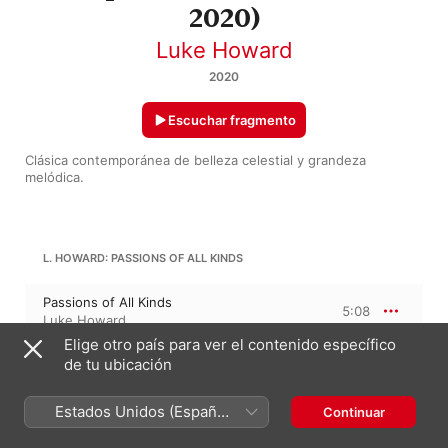
2020)
Luke Howard
2020
Escuchar fragmento
Clásica contemporánea de belleza celestial y grandeza 
melódica.
L. HOWARD: PASSIONS OF ALL KINDS
Passions of All Kinds
5:08
Luke Howard
Elige otro país para ver el contenido específico
de tu ubicación
L. HOWARD: ABSTRACT MATHEMATICS
Estados Unidos (Español
Continuar
Abstract Mathematics
México)
4:55
Luke Howard