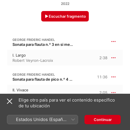
2022
Escuchar fragmento
GEORGE FRIDERIC HANDEL
Sonata para flauta n.º 3 en si menor, HWV 367b, Op. 1/9
I. Largo
2:38
Robert Veyron-Lacroix
GEORGE FRIDERIC HANDEL
11:36
Sonata para flauta de pico n.º 4 en re menor, HWV 367a · “Fitzwilliam 3”
II. Vivace
2:05
Robert Veyron-Lacroix
Elige otro país para ver el contenido específico
de tu ubicación
III. Presto
1:38
Robert Veyron-Lacroix
Estados Unidos (Español
Continuar
IV. Adagio
1:26
México)
Robert Veyron-Lacroix