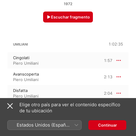
1972
Escuchar fragmento
1:02:35
UMILIANI
Cingolati
1:57
Piero Umiliani
Avanscoperta
2:13
Piero Umiliani
Disfatta
2:04
Piero Umiliani
Elige otro país para ver el contenido específico
Offensiva di primavera
1:34
de tu ubicación
Piero Umiliani
Allarme
Estados Unidos (Español
Continuar
1:29
Piero Umiliani
México)