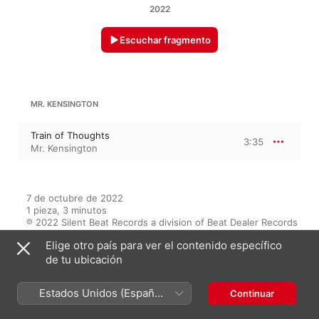
2022
Escuchar fragmento
MR. KENSINGTON
Train of Thoughts
3:35
Mr. Kensington
7 de octubre de 2022

1 pieza, 3 minutos

℗ 2022 Silent Beat Records a division of Beat Dealer Records
Elige otro país para ver el contenido específico
SELLO DISCOGRÁFICO
de tu ubicación
Silent Beat Records
Estados Unidos (Español
Continuar
México)
En este álbum