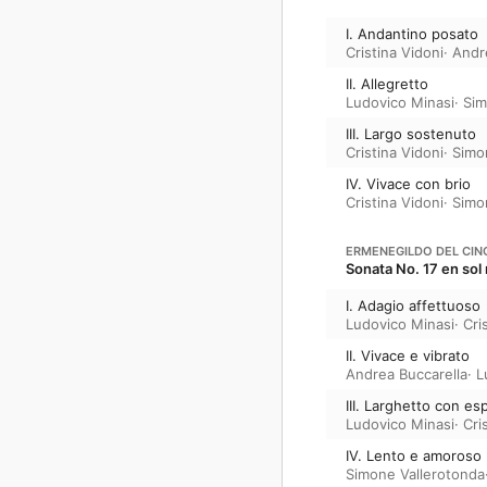
I. Andantino posato
Cristina Vidoni
·
Andr
II. Allegretto
Ludovico Minasi
·
Sim
III. Largo sostenuto
Cristina Vidoni
·
Simo
IV. Vivace con brio
Cristina Vidoni
·
Simo
ERMENEGILDO DEL CIN
Sonata No. 17 en sol
I. Adagio affettuoso
Ludovico Minasi
·
Cri
II. Vivace e vibrato
Andrea Buccarella
·
L
III. Larghetto con e
Ludovico Minasi
·
Cri
IV. Lento e amoroso
Simone Vallerotonda