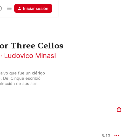
Iniciar sesión
or Three Cellos
ù
·
Ludovico Minasi
lvo que fue un clérigo 
o. Del Cinque escribió 
lección de sus sonatas 
consta de cuatro 
de la Sonata No. 11 a 
El especialista en 
con el apoyo de Andrea 
, en la guitarra y el 
8:13