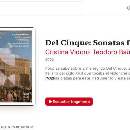
Del Cinque: Sonatas f
Cristina Vidoni
·
Teodoro Ba
2022
Poco se sabe sobre Ermenegildo Del Cinque, sa
italiano del siglo XVIII que tocaba el violonchel
muchas piezas para este instrumento y esta se
MÁS
para tres chelos revela su talento. Cada pieza 
movimientos breves, que van del alegre vivace 
la melancólica introducción de la Sonata No. 9. 
barroco Ludovico Minasi dirige el trío solista 
Escuchar fragmento
Buccarella, en el clavecín, y Simone Vallerotonda
archilaúd.
A NO. 6 EN RE MENOR