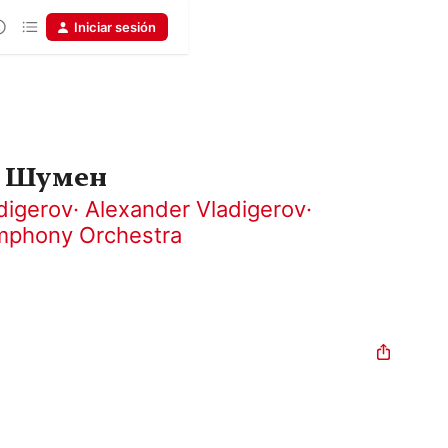
Iniciar sesión
и Шумен
digerov
·
Alexander Vladigerov
·
ymphony Orchestra