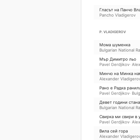
Гласът на Панчо Вл
Pancho Vladigerov
P. VLADIGEROV
Мома шуменка
Bulgarian National 
Мър Димитро льо
Pavel Gerdjikov
·
Ale
Минчо на Минка на
Alexander Vladigero
Рано е Радка ранил
Pavel Gerdjikov
·
Bul
Девет години стана
Bulgarian National 
Свирка ми свири в 
Pavel Gerdjikov
·
Ale
Вила сей гора
Alexander Vladigero