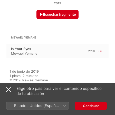
2019
Escuchar fragmento
MEWAEL YEMANE
In Your Eyes
2:16
Mewael Yemane
1 de junio de 2019

1 pieza, 2 minutos

℗ 2019 Mewael Yemane
Elige otro país para ver el contenido específico
de tu ubicación
En este álbum
Estados Unidos (Español
Continuar
México)