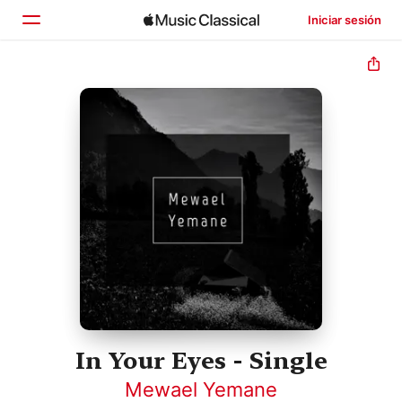
Iniciar sesión
Inicio
Explorar
Buscar
In Your Eyes - Single
Mewael Yemane