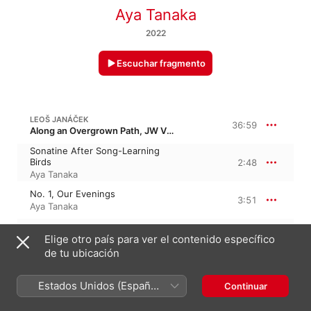
Aya Tanaka
2022
Escuchar fragmento
LEOŠ JANÁČEK
36:59
Along an Overgrown Path, JW VIII/17, JW 8/17 · “Por un camino cubierto de maleza”
Sonatine After Song-Learning
Birds
2:48
Aya Tanaka
No. 1, Our Evenings
3:51
Aya Tanaka
No. 2, A Blown-Aaway Leaf
3:37
Elige otro país para ver el contenido específico
Aya Tanaka
de tu ubicación
No. 3, Come with Us!
1:19
Aya Tanaka
Estados Unidos (Español
Continuar
México)
No. 4, The Madonna of Frydek