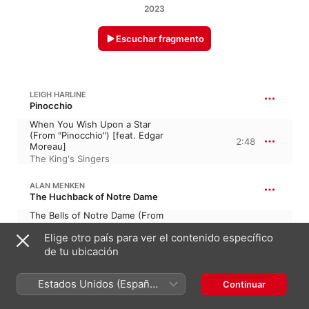
2023
Escuchar fragmento
LEIGH HARLINE
Pinocchio
When You Wish Upon a Star
(From "Pinocchio") [feat. Edgar
2:48
Moreau]
The King's Singers
ALAN MENKEN
The Huchback of Notre Dame
The Bells of Notre Dame (From
"The Hunchback of Notre
4:40
Elige otro país para ver el contenido específico
Dame")
The King's Singers
de tu ubicación
ALAN MENKEN
Estados Unidos (Español
Continuar
The Little Mermaid, “La sirenita”
México)
Part of Your World (From "The