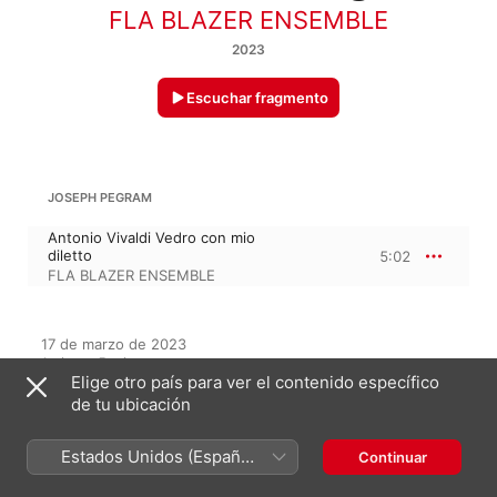
FLA BLAZER ENSEMBLE
2023
Escuchar fragmento
JOSEPH PEGRAM
Antonio Vivaldi Vedro con mio
diletto
5:02
FLA BLAZER ENSEMBLE
17 de marzo de 2023

1 pieza, 5 minutos

Elige otro país para ver el contenido específico
℗ 2023 FLA BLAZER ENSEMBLE MUSIC
de tu ubicación
Estados Unidos (Español
Continuar
En este álbum
México)