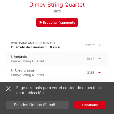
Dimov String Quartet
1973
Escuchar fragmento
WOLFGANG AMADEUS MOZART
11:27
Cuarteto de cuerdas n.º 6 en si bemol mayor, K. 159, KV 159
I. Andante
5:12
Dimov String Quartet
II. Allegro assai
3:38
Dimov String Quartet
III. Rondo: Allegro grazioso
2:36
Elige otro país para ver el contenido específico
Dimov String Quartet
de tu ubicación
WOLFGANG AMADEUS MOZART
9:59
Estados Unidos (Español
Continuar
Cuarteto de cuerdas n.º 7 en mi bemol mayor, K. 160, K. 159a, KV 160
México)