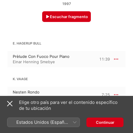
1997
Escuchar fragmento
E. HAGERUP BULL
Prèlude Con Fuoco Pour Piano
11:39
Einar Henning Smebye
K. VAAGE
Nesten Rondo
7:25
Einar Henning Smebye
Elige otro país para ver el contenido específico
de tu ubicación
M. ADDERLEY
Estados Unidos (Español
Continuar
México)
Homace To C.P.E Bach
19:59