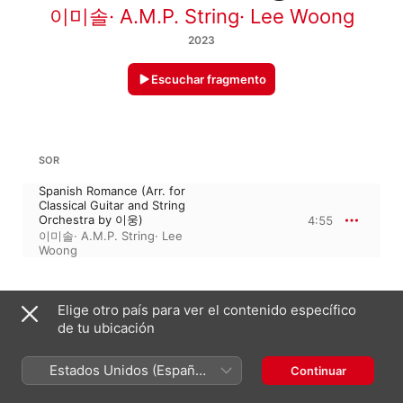
이미솔
·
A.M.P. String
·
Lee Woong
2023
Escuchar fragmento
SOR
Spanish Romance (Arr. for
Classical Guitar and String
Orchestra by 이웅)
4:55
이미솔
·
A.M.P. String
·
Lee
Woong
20 de julio de 2023

Elige otro país para ver el contenido específico
1 pieza, 4 minutos

de tu ubicación
℗ 2023 purplepine
Estados Unidos (Español
Continuar
México)