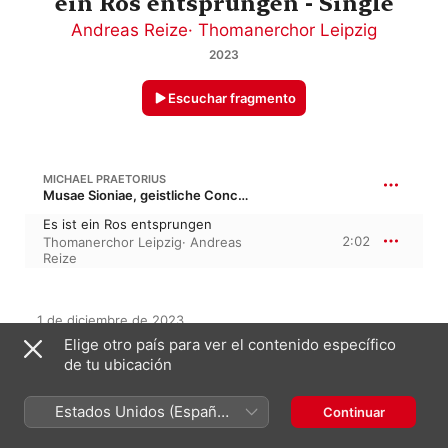
ein Ros entsprungen - Single
Andreas Reize
·
Thomanerchor Leipzig
2023
Escuchar fragmento
MICHAEL PRAETORIUS
Musae Sioniae, geistliche Concert Gesänge über die fürnembste deutsche Psalmen und Lieder
Es ist ein Ros entsprungen
2:02
Thomanerchor Leipzig
·
Andreas
Reize
1 de diciembre de 2023

1 pieza, 2 minutos

Elige otro país para ver el contenido específico
℗ 2023 Rondeau Production GmbH
de tu ubicación
SELLO DISCOGRÁFICO
Estados Unidos (Español
Rondeau Production
Continuar
México)