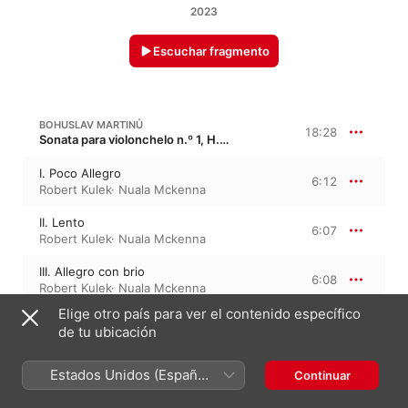
2023
Escuchar fragmento
BOHUSLAV MARTINŮ
18:28
Sonata para violonchelo n.º 1, H. 277
I. Poco Allegro
6:12
Robert Kulek
·
Nuala Mckenna
II. Lento
6:07
Robert Kulek
·
Nuala Mckenna
III. Allegro con brio
6:08
Robert Kulek
·
Nuala Mckenna
Elige otro país para ver el contenido específico
de tu ubicación
FRANCIS POULENC
23:14
Sonata para violonchelo, FP 143
Estados Unidos (Español
Continuar
I. Allegro – Tempo di Marcia
6:07
México)
Robert Kulek
·
Nuala Mckenna