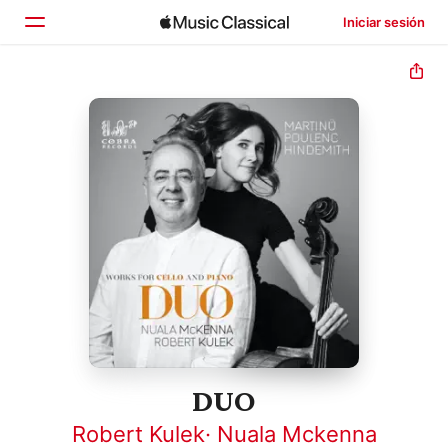
Iniciar sesión
Inicio
Explorar
Buscar
DUO
Robert Kulek
·
Nuala Mckenna