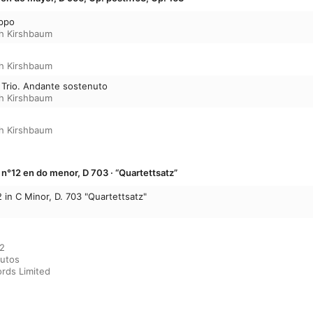
oppo
h Kirshbaum
h Kirshbaum
– Trio. Andante sostenuto
h Kirshbaum
h Kirshbaum
n°12 en do menor, D 703 · “Quartettsatz”
 in C Minor, D. 703 "Quartettsatz"
2

utos

rds Limited