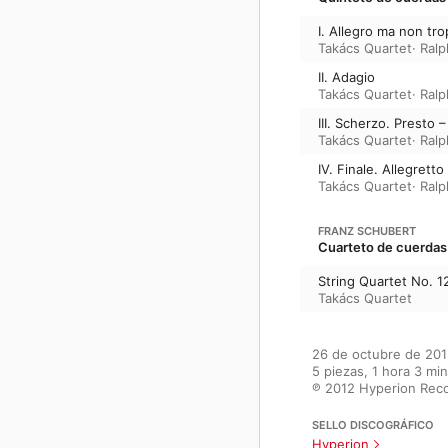
I. Allegro ma non tr
Takács Quartet
·
Ralp
II. Adagio
Takács Quartet
·
Ralp
III. Scherzo. Presto 
Takács Quartet
·
Ralp
IV. Finale. Allegretto
Takács Quartet
·
Ralp
FRANZ SCHUBERT
Cuarteto de cuerdas 
String Quartet No. 12
Takács Quartet
26 de octubre de 201
5 piezas, 1 hora 3 min
℗ 2012 Hyperion Reco
SELLO DISCOGRÁFICO
Hyperion