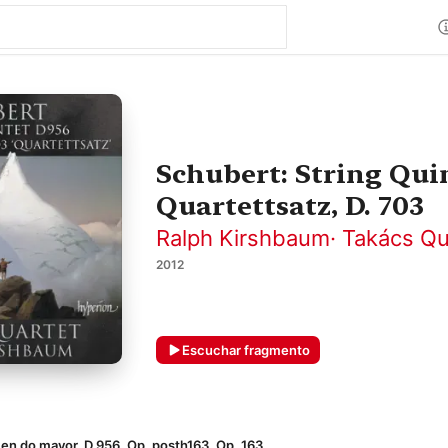
Schubert: String Quin
Quartettsatz, D. 703
Ralph Kirshbaum
·
Takács Qu
2012
Escuchar fragmento
en do mayor, D 956, Op. posth163, Op. 163