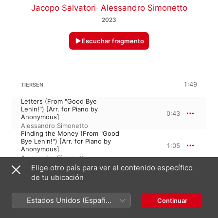
Jacopo Salvatori
·
Alessandro Simonetto
2023
Escuchar fragmento
1:49
TIERSEN
Letters (From "Good Bye
Lenin!") [Arr. for Piano by
0:43
Anonymous]
Alessandro Simonetto
Finding the Money (From "Good
Bye Lenin!") [Arr. for Piano by
1:05
Anonymous]
Alessandro Simonetto
Elige otro país para ver el contenido específico
de tu ubicación
LUDOVICO EINAUDI
I Giorni
Estados Unidos (Español
Continuar
I Giorni
4:45
México)
Alessandro Simonetto