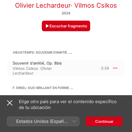
Olivier Lechardeur
·
Vilmos Csikos
2024
Escuchar fragmento
VIEUXTEMPS: SOUVENIR D'AMITIÉ, OP. 8BIS
Souvenir d'amitié, Op. 8bis
2:34
Vilmos Csikos
·
Olivier
Lechardeur
F. ERKEL: DUO BRILLANT EN FORME DE FANTAISIE
Duo brillant en forme de
Elige otro país para ver el contenido específico
fantaisie
16:03
de tu ubicación
Vilmos Csikos
·
Olivier
Lechardeur
Estados Unidos (Español
Continuar
HENRI VIEUXTEMPS
26:13
México)
Voix intimes, Op. 45 · “Six pensées mélodiques”