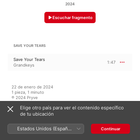
2024
Escuchar fragmento
SAVE YOUR TEARS
Save Your Tears
1:47
Grandkeys
22 de enero de 2024

1 pieza, 1 minuto

℗ 2024 Pryve
Elige otro país para ver el contenido específico
de tu ubicación
En este álbum
Estados Unidos (Español
Continuar
México)