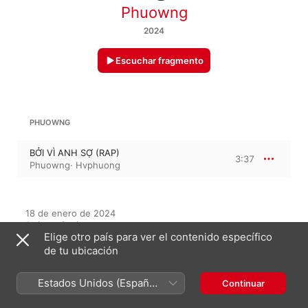
Phuowng
2024
Escuchar fragmento
PHUOWNG
BỞI VÌ ANH SỢ (RAP)
3:37
Phuowng
·
Hvphuong
18 de enero de 2024

1 pieza, 3 minutos

Elige otro país para ver el contenido específico
℗ 2024 NT MEDIA
de tu ubicación
Estados Unidos (Español
Continuar
En este álbum
México)