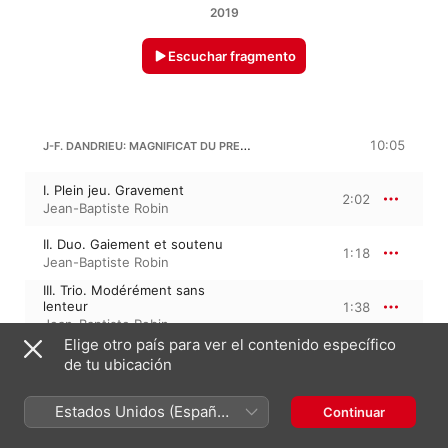
2019
Escuchar fragmento
J-F. DANDRIEU: MAGNIFICAT DU PREMIER TON IN D MINOR
10:05
I. Plein jeu. Gravement
2:02
Jean-Baptiste Robin
II. Duo. Gaiement et soutenu
1:18
Jean-Baptiste Robin
III. Trio. Modérément sans
lenteur
1:38
Jean-Baptiste Robin
Elige otro país para ver el contenido específico
IV. Basse de trompette.
Vivement et marqué
1:33
de tu ubicación
Jean-Baptiste Robin
V. Flûtes. Tendrement
Estados Unidos (Español
Continuar
1:38
Jean-Baptiste Robin
México)