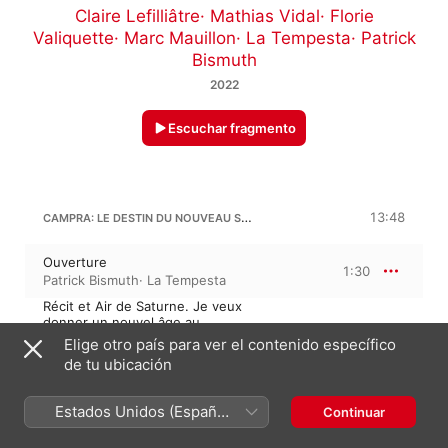
Claire Lefilliâtre
·
Mathias Vidal
·
Florie
Valiquette
·
Marc Mauillon
·
La Tempesta
·
Patrick
Bismuth
2022
Escuchar fragmento
CAMPRA: LE DESTIN DU NOUVEAU SIÈCLE, PROLOGUE
13:48
Ouverture
1:30
Patrick Bismuth
·
La Tempesta
Récit et Air de Saturne. Je veux
donner un nouvel âge au
monde (Saturne)
1:21
Elige otro país para ver el contenido específico
Patrick Bismuth
·
Marc Mauillon
·
de tu ubicación
La Tempesta
Premier Air pour les Parques -
Second Air pour les Parques
1:59
Estados Unidos (Español
Continuar
La Tempesta
·
Patrick Bismuth
México)
Tout dépend de notre empire