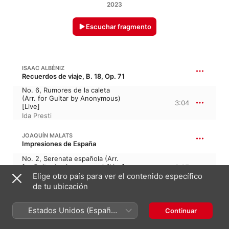
2023
Escuchar fragmento
ISAAC ALBÉNIZ
Recuerdos de viaje, B. 18, Op. 71
No. 6, Rumores de la caleta
(Arr. for Guitar by Anonymous)
3:04
[Live]
Ida Presti
JOAQUÍN MALATS
Impresiones de España
No. 2, Serenata española (Arr.
for Guitar by Anonymous) [Live]
3:07
Elige otro país para ver el contenido específico
Ida Presti
de tu ubicación
TORROBA: GUITAR SONATINA
Estados Unidos (Español
Continuar
México)
I. Allegretto (Live)
3:13