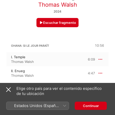
Thomas Walsh
2024
Escuchar fragmento
10:56
OHANA: SI LE JOUR PARAÎT
I. Temple
6:09
Thomas Walsh
II. Enueg
4:47
Thomas Walsh
Elige otro país para ver el contenido específico
MAURICE OHANA
Si le jour paraît…
de tu ubicación
III. Maya - Marsya
3:57
Estados Unidos (Español
Continuar
Thomas Walsh
México)