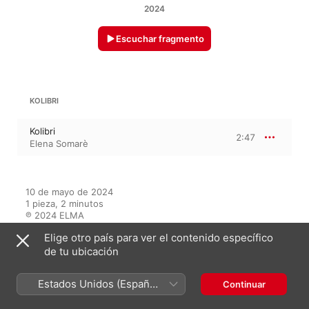
2024
Escuchar fragmento
KOLIBRI
Kolibri
2:47
Elena Somarè
10 de mayo de 2024

1 pieza, 2 minutos

℗ 2024 ELMA
Elige otro país para ver el contenido específico
de tu ubicación
En este álbum
Estados Unidos (Español
Continuar
México)