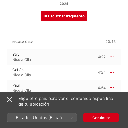
2024
Escuchar fragmento
20:13
NICOLA OLLA
Saly
4:22
Nicola Olla
Gabès
4:21
Nicola Olla
Paul
4:54
Nicola Olla
Elige otro país para ver el contenido específico
Jiuer
6:34
de tu ubicación
Nicola Olla
Estados Unidos (Español
Continuar
México)
3 de noviembre de 2024
