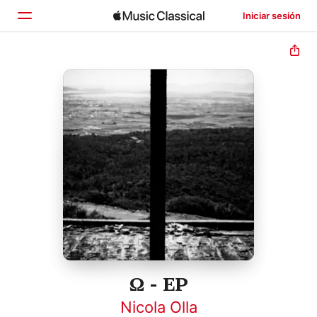
Iniciar sesión
Inicio
Explorar
Buscar
Ω - EP
Nicola Olla