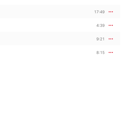
17:49
4:39
9:21
8:15