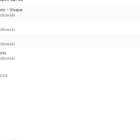
uto - Vivace
idlowski
idlowski
idlowski
brio
idlowski
024
