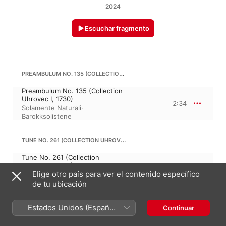
2024
Escuchar fragmento
PREAMBULUM NO. 135 (COLLECTION UHROVEC I, 1730)
Preambulum No. 135 (Collection
Uhrovec I, 1730)
2:34
Solamente Naturali
·
Barokksolistene
TUNE NO. 261 (COLLECTION UHROVEC I, 1730)
Tune No. 261 (Collection
Uhrovec I, 1730)
3:59
Elige otro país para ver el contenido específico
Solamente Naturali
·
Barokksolistene
de tu ubicación
FASSANKOWJ DANCE NO. 93 (COLLECTION UHROVEC II, 19740)
Estados Unidos (Español
Continuar
México)
Fassankowj dance No. 93