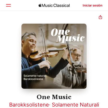
Iniciar sesión
Inicio
Explorar
Buscar
One Music
Barokksolistene
·
Solamente Naturali