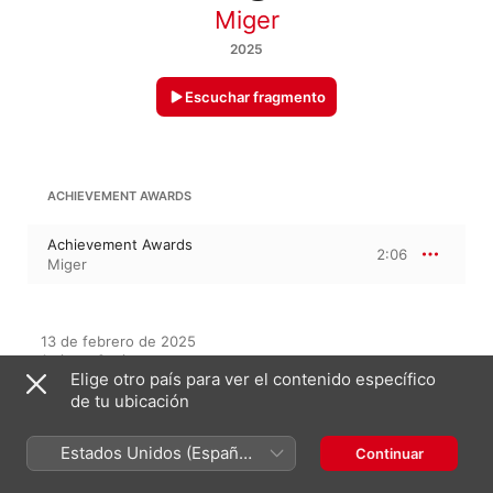
Miger
2025
Escuchar fragmento
ACHIEVEMENT AWARDS
Achievement Awards
2:06
Miger
13 de febrero de 2025

1 pieza, 2 minutos

Elige otro país para ver el contenido específico
℗ 2025 Miger
de tu ubicación
Estados Unidos (Español
Continuar
En este álbum
México)