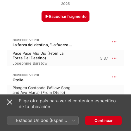
2025
Escuchar fragmento
GIUSEPPE VERDI
La forza del destino, “La fuerza del destino”
Pace Pace Mio Dio (From La
Forza Del Destino)
5:37
Josephine Barstow
GIUSEPPE VERDI
Otello
Piangea Cantando (Willow Song
and Ave Maria) (From Otello)
11:11
Josephine Barstow
·
English
Elige otro país para ver el contenido específico
National Opera Orchestra
·
Mark
de tu ubicación
Elder
GIUSEPPE VERDI
Estados Unidos (Español
Continuar
Macbeth
México)