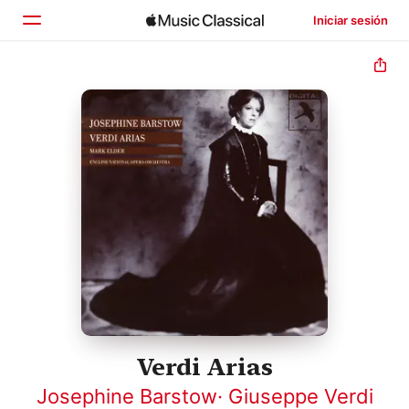
Iniciar sesión
Inicio
Explorar
Buscar
Verdi Arias
Josephine Barstow
·
Giuseppe Verdi