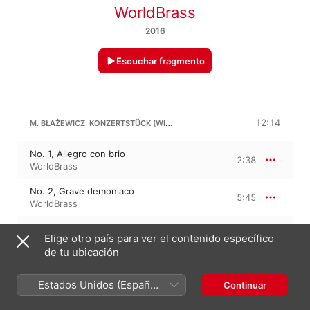
WorldBrass
2016
Escuchar fragmento
M. BŁAŻEWICZ: KONZERTSTÜCK (WITH AMBIENCE)
12:14
No. 1, Allegro con brio
2:38
WorldBrass
No. 2, Grave demoniaco
5:45
WorldBrass
No. 3, Presto possible
3:50
Elige otro país para ver el contenido específico
WorldBrass
de tu ubicación
LORENZ RAAB
Estados Unidos (Español
Continuar
México)
No Strings Attached (Without