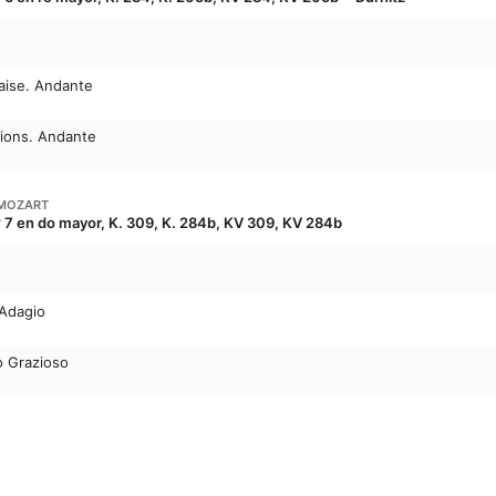
aise. Andante
ations. Andante
MOZART
º 7 en do mayor, K. 309, K. 284b, KV 309, KV 284b
 Adagio
to Grazioso