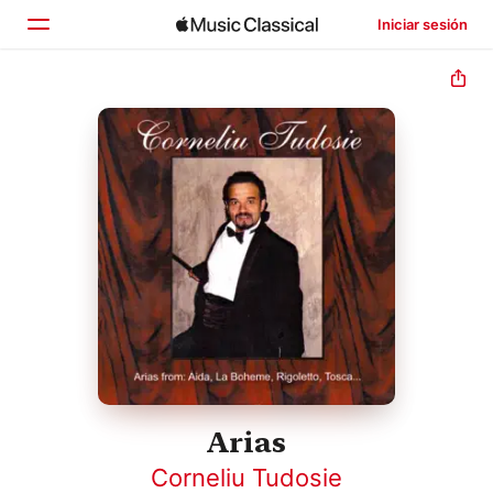
Iniciar sesión
Inicio
Explorar
Buscar
Arias
Corneliu Tudosie