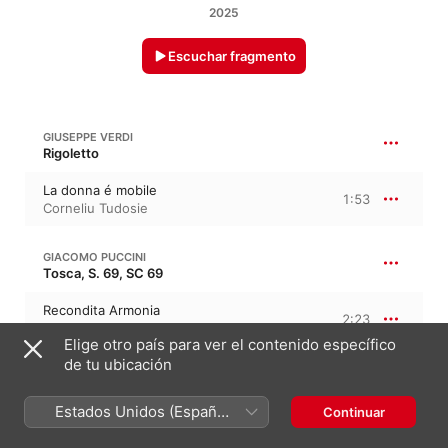
2025
Escuchar fragmento
GIUSEPPE VERDI
Rigoletto
La donna é mobile
1:53
Corneliu Tudosie
GIACOMO PUCCINI
Tosca, S. 69, SC 69
Recondita Armonia
2:23
Corneliu Tudosie
Elige otro país para ver el contenido específico
de tu ubicación
GIUSEPPE VERDI
Rigoletto
Estados Unidos (Español
Continuar
México)
Questa o quella
1:45