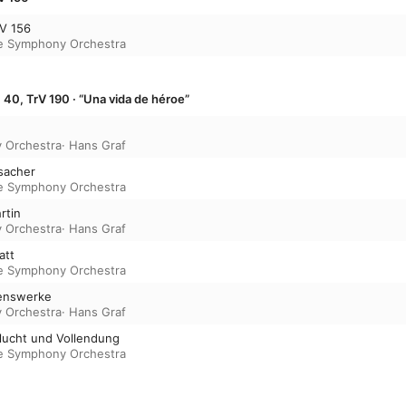
rV 156
e Symphony Orchestra
 40, TrV 190 · “Una vida de héroe”
 Orchestra
·
Hans Graf
sacher
e Symphony Orchestra
rtin
 Orchestra
·
Hans Graf
att
e Symphony Orchestra
denswerke
 Orchestra
·
Hans Graf
flucht und Vollendung
e Symphony Orchestra