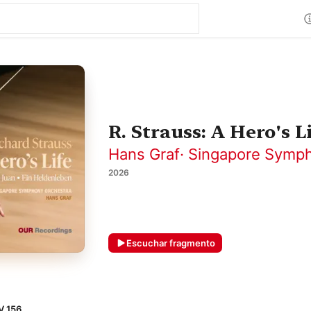
R. Strauss: A Hero's L
Hans Graf
·
Singapore Symph
2026
Escuchar fragmento
V 156