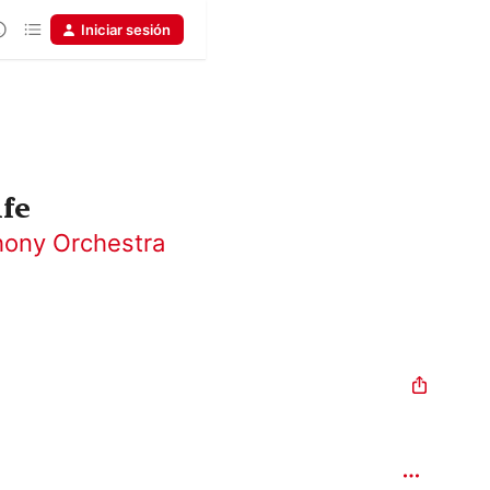
Iniciar sesión
ife
ony Orchestra