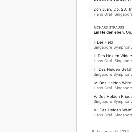
Don Juan, Op. 20, T
Hans Graf
·
Singapor
RICHARD STRAUSS
Ein Heldenleben, Op.
I. Der Held
Singapore Symphony
II. Des Helden Wider
Hans Graf
·
Singapor
III. Des Helden Gefäh
Singapore Symphony
IV. Des Helden Walst
Hans Graf
·
Singapor
V. Des Helden Frie
Singapore Symphony
VI. Des Helden Welt
Hans Graf
·
Singapor
9 de enero de 2026
