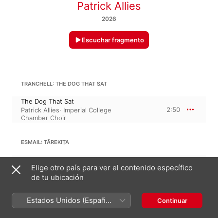
Patrick Allies
2026
Escuchar fragmento
TRANCHELL: THE DOG THAT SAT
The Dog That Sat
2:50
Patrick Allies
·
Imperial College
Chamber Choir
ESMAIL: TĀREKIṬA
TāReKiṬa
Elige otro país para ver el contenido específico
2:02
Patrick Allies
·
Imperial College
Chamber Choir
de tu ubicación
Estados Unidos (Español
Continuar
SHENANDOAH
México)
Shenandoah (Arr. for Choir by