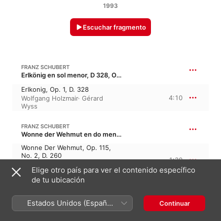
1993
Escuchar fragmento
FRANZ SCHUBERT
Erlkönig en sol menor, D 328, Op. 1 · “El rey de los elfos”
Erlkonig, Op. 1, D. 328
4:10
Wolfgang Holzmair
·
Gérard
Wyss
FRANZ SCHUBERT
Wonne der Wehmut en do menor, D 260, Op. posth115/2 · “Trocknet nicht, trocknet nicht, Tränen der ewigen Liebe!”
Wonne Der Wehmut, Op. 115,
No. 2, D. 260
1:30
Wolfgang Holzmair
·
Gérard
Elige otro país para ver el contenido específico
Wyss
de tu ubicación
FRANZ SCHUBERT
An den Mond en mi bemol mayor, D 259 · “Füllest wieder Busch und Tal”
Estados Unidos (Español
Continuar
México)
An Den Mond, D 259