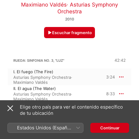
Maximiano Valdés
·
Asturias Symphony
Orchestra
2010
Escuchar fragmento
42:42
RUEDA: SINFONIA NO. 3, "LUZ"
I. El fuego (The Fire)
3:24
Asturias Symphony Orchestra
·
Maximiano Valdés
II. El agua (The Water)
8:33
Asturias Symphony Orchestra
·
Maximiano Valdés
III. La tierra (The Earth)
Elige otro país para ver el contenido específico
8:37
Asturias Symphony Orchestra
·
de tu ubicación
Maximiano Valdés
IV. El aire (The Air)
Estados Unidos (Español
9:27
Asturias Symphony Orchestra
·
Continuar
Maximiano Valdés
México)
V. Hacia la luz (Towards The