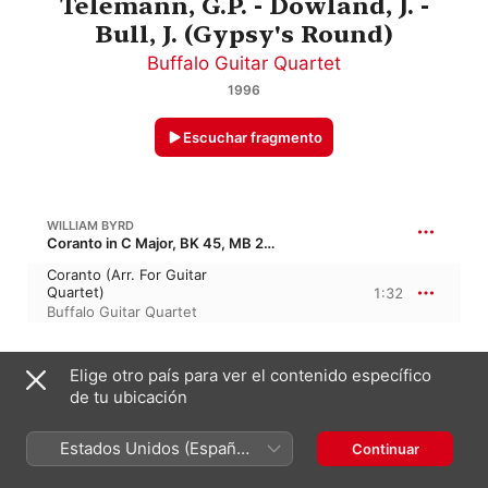
Telemann, G.P. - Dowland, J. -
Bull, J. (Gypsy's Round)
Buffalo Guitar Quartet
1996
Escuchar fragmento
WILLIAM BYRD
Coranto in C Major, BK 45, MB 27/168
Coranto (Arr. For Guitar
Quartet)
1:32
Buffalo Guitar Quartet
WILLIAM BYRD
Elige otro país para ver el contenido específico
Pavan No. 6 in G Major (Canon 2 in 1), BK 74, MB 28/102
de tu ubicación
Pavan
2:21
Buffalo Guitar Quartet
Estados Unidos (Español
Continuar
México)
WILLIAM BYRD