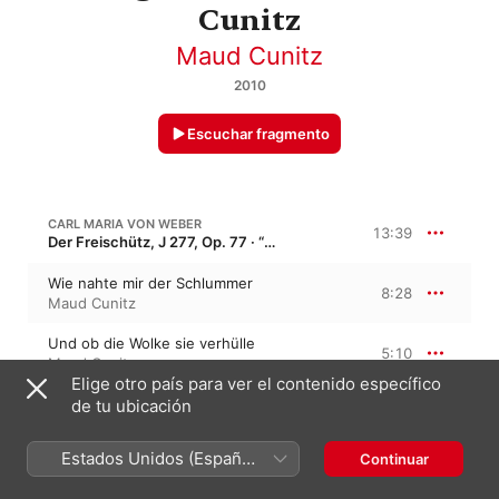
Cunitz
Maud Cunitz
2010
Escuchar fragmento
CARL MARIA VON WEBER
13:39
Der Freischütz, J 277, Op. 77 · “El cazador furtivo”
Wie nahte mir der Schlummer
8:28
Maud Cunitz
Und ob die Wolke sie verhülle
5:10
Maud Cunitz
Elige otro país para ver el contenido específico
de tu ubicación
23:16
MEYERBEER: DIE HUGENOTTEN
Estados Unidos (Español
Continuar
Was vernahm ich?
México)
13:23
Maud Cunitz
·
Gottlob Frick