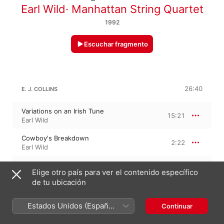
Earl Wild
·
Manhattan String Quartet
1992
Escuchar fragmento
26:40
E. J. COLLINS
Variations on an Irish Tune
15:21
Earl Wild
Cowboy's Breakdown
2:22
Earl Wild
Tango
4:04
Elige otro país para ver el contenido específico
Earl Wild
de tu ubicación
Passacaglia
2:34
Earl Wild
Estados Unidos (Español
Continuar
México)
All God's Chillun' Got Wings
2:16