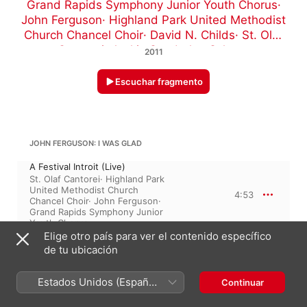
Grand Rapids Symphony Junior Youth Chorus
·
John Ferguson
·
Highland Park United Methodist
Church Chancel Choir
·
David N. Childs
·
St. Olaf
Cantorei
·
Jackie Sonderlan Schoon
2011
Escuchar fragmento
JOHN FERGUSON: I WAS GLAD
A Festival Introit (Live)
St. Olaf Cantorei
·
Highland Park
United Methodist Church
4:53
Chancel Choir
·
John Ferguson
·
Grand Rapids Symphony Junior
Youth Chorus
Elige otro país para ver el contenido específico
de tu ubicación
REFLECTION (LIVE)
Estados Unidos (Español
Continuar
Reflection (Live)
1:32
México)
John Ferguson