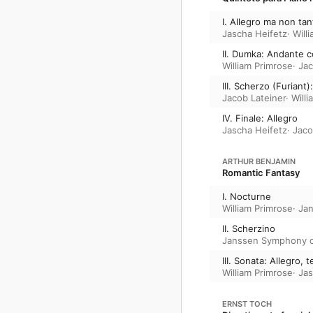
I. Allegro ma non tan
Jascha Heifetz
·
Will
II. Dumka: Andante 
William Primrose
·
Jac
III. Scherzo (Furiant
Jacob Lateiner
·
Will
IV. Finale: Allegro
Jascha Heifetz
·
Jaco
ARTHUR BENJAMIN
Romantic Fantasy
I. Nocturne
William Primrose
·
Ja
II. Scherzino
Janssen Symphony o
III. Sonata: Allegro,
William Primrose
·
Jas
ERNST TOCH