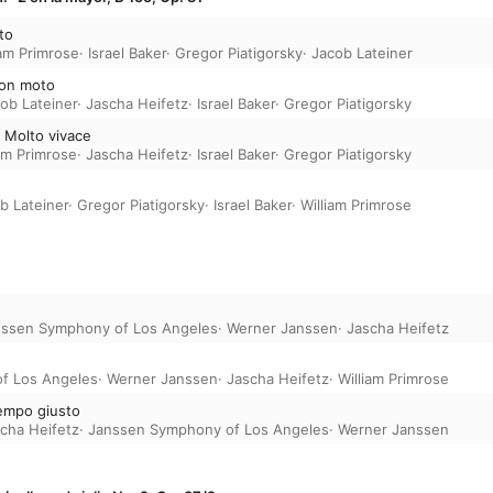
to
iam Primrose
·
Israel Baker
·
Gregor Piatigorsky
·
Jacob Lateiner
con moto
ob Lateiner
·
Jascha Heifetz
·
Israel Baker
·
Gregor Piatigorsky
): Molto vivace
iam Primrose
·
Jascha Heifetz
·
Israel Baker
·
Gregor Piatigorsky
b Lateiner
·
Gregor Piatigorsky
·
Israel Baker
·
William Primrose
nssen Symphony of Los Angeles
·
Werner Janssen
·
Jascha Heifetz
f Los Angeles
·
Werner Janssen
·
Jascha Heifetz
·
William Primrose
 tempo giusto
cha Heifetz
·
Janssen Symphony of Los Angeles
·
Werner Janssen