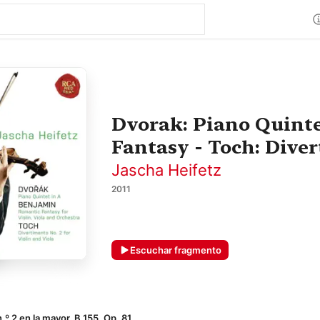
Dvorak: Piano Quinte
Fantasy - Toch: Diver
Jascha Heifetz
2011
Escuchar fragmento
.º 2 en la mayor, B 155, Op. 81