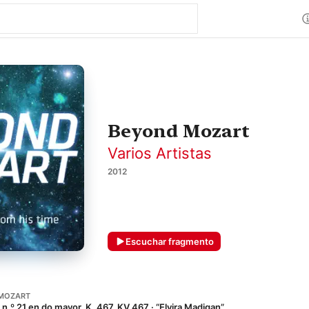
Beyond Mozart
Varios Artistas
2012
Escuchar fragmento
MOZART
n.º 21 en do mayor, K. 467, KV 467 · “Elvira Madigan”