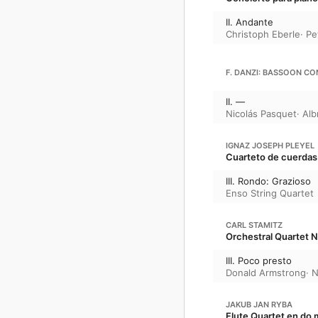
II. Andante
Christoph Eberle
·
Pe
F. DANZI: BASSOON CO
II. —
Nicolás Pasquet
·
Alb
IGNAZ JOSEPH PLEYEL
Cuarteto de cuerdas 
III. Rondo: Grazioso
Enso String Quartet
CARL STAMITZ
Orchestral Quartet N
III. Poco presto
Donald Armstrong
·
N
JAKUB JAN RYBA
Flute Quartet en do