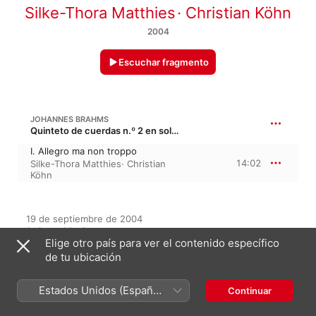
Silke-Thora Matthies
·
Christian Köhn
2004
Escuchar fragmento
JOHANNES BRAHMS
Quinteto de cuerdas n.º 2 en sol mayor, Op. 111
I. Allegro ma non troppo
14:02
Silke-Thora Matthies
·
Christian
Köhn
19 de septiembre de 2004

1 pieza, 14 minutos

Elige otro país para ver el contenido específico
℗ 2004 Naxos
de tu ubicación
SELLO DISCOGRÁFICO
Naxos
Estados Unidos (Español
Continuar
México)